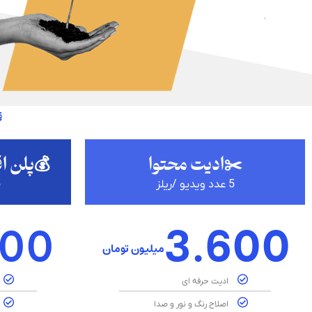
ق
✂️ادیت محتوا
💰پلن ا
5 عدد ویدیو /ریلز
5
500
3.600
میلیون تومان
ادیت حرفه ای
اصلاح رنگ و نور و صدا