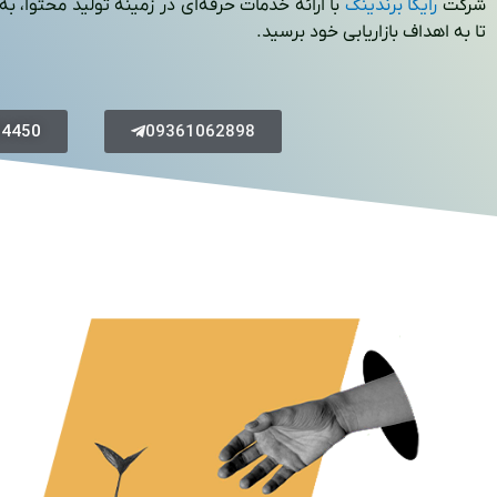
شرکت
رایکا برندینگ
با ارائه خدمات حرفه‌ای در زمینه تولید محتوا، ب
تا به اهداف بازاریابی خود برسید.
04450
09361062898