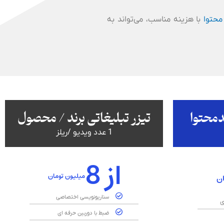
محتوا
با هزینه مناسب، می‌تواند به
دمحتوا
تیزر تبلیغاتی برند / محصول
1 عدد ویدیو /ریلز
از 8
میلیون تومان
ان
سناریونویسی اختصاصی
ی
ضبط با دوربین حرفه ای